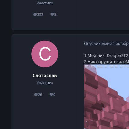
Участник
353
3
сообщения
Репутация
Опубликовано
4 октябр
1.Мой ник: DragonST2
2.Ник нарушителя: o
Святослав
Участник
26
0
сообщения
Репутация