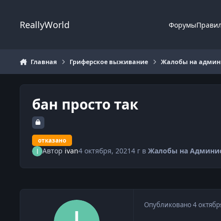
Перейти к содержанию
ReallyWorld
Форумы
Прави
Главная
Гриферское выживание
Жалобы на админи
бан просто так
отказано
Автор
ivan
4 октября, 2021
4 г
в
Жалобы на Админи
Опубликовано
4 октябр