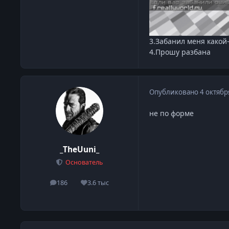
3.Забанил меня какой-
4.Прошу разбана
Опубликовано
4 октябр
не по форме
_TheUuni_
Основатель
186
3.6 тыс
сообщения
Репутация