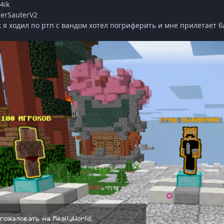
4ik
erSauterV2
к я ходил по ртп с вандом хотел погриферить и мне прилетает б