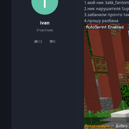
1.мой ник 3akk_fantom
2.ник нарушителя Sup
3.забанили прочто та
4.прошу разбана
ivan
Участник
13
0
сообщения
Репутация