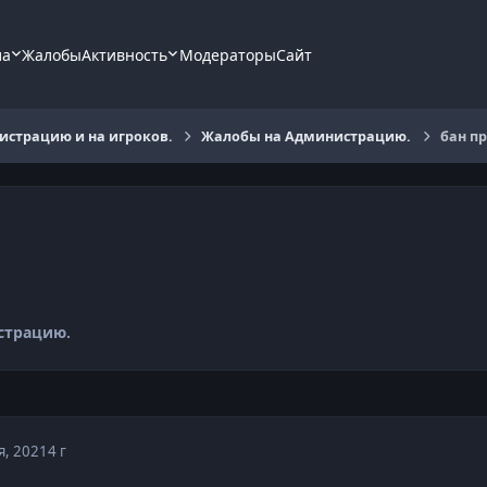
ла
Жалобы
Активность
Модераторы
Сайт
страцию и на игроков.
Жалобы на Администрацию.
бан пр
страцию.
я, 2021
4 г