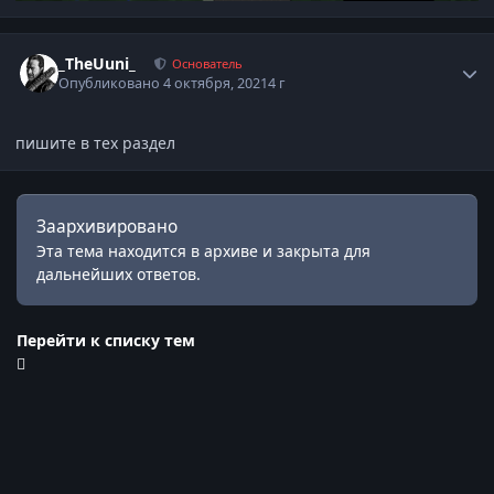
Статистика автора
_TheUuni_
Основатель
Опубликовано
4 октября, 2021
4 г
пишите в тех раздел
Заархивировано
Эта тема находится в архиве и закрыта для
дальнейших ответов.
Перейти к списку тем