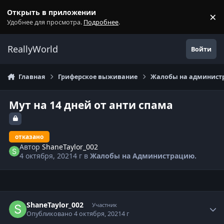
Перейти к содержанию
Открыть в приложении
×
С
Удобнее для просмотра.
Подробнее
.
ReallyWorld
Войти
Главная
Гриферское выживание
Жалобы на администр
Мут на 14 дней от анти спама
отказано
Автор
ShaneTaylor_002
4 октября, 2021
4 г
в
Жалобы на Администрацию.
Статистика автора
ShaneTaylor_002
Участник
Опубликовано
4 октября, 2021
4 г