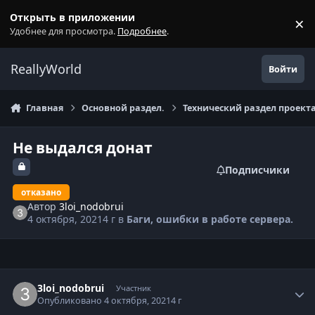
Перейти к содержанию
Открыть в приложении
×
С
Удобнее для просмотра.
Подробнее
.
ReallyWorld
Войти
Главная
Основной раздел.
Технический раздел проекта
Не выдался донат
Подписчики
отказано
Автор
3loi_nodobrui
4 октября, 2021
4 г
в
Баги, ошибки в работе сервера.
Статистика автора
3loi_nodobrui
Участник
Опубликовано
4 октября, 2021
4 г