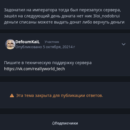
Задонатил на императора тогда был перезапуск сервера,
зашёл на следуующий день доната нет ник 3loi_nodobrui
деньги списаны можете выдать донат либо вернуть деньги
Статистика автора
DefoumKaiL
Участник
Опубликовано
5 октября, 2021
4 г
Пишите в техническую поддержку сервера
https://vk.com/reallyworld_tech
Эта тема закрыта для публикации ответов.
Подписчики