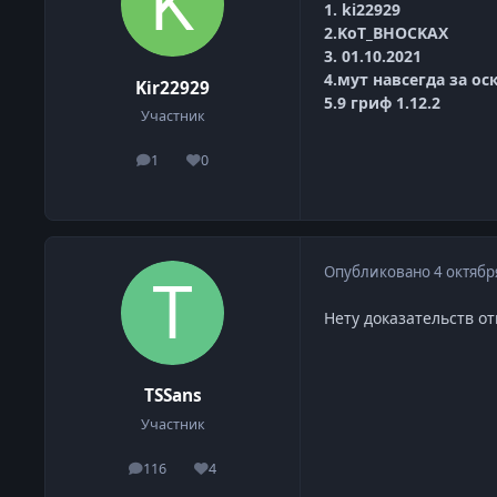
1. ki22929
2.KoT_BHOCKAX
3. 01.10.2021
4.мут навсегда за ос
Kir22929
5.9 гриф 1.12.2
Участник
1
0
сообщения
Репутация
Опубликовано
4 октябр
Нету доказательств от
TSSans
Участник
116
4
сообщения
Репутация