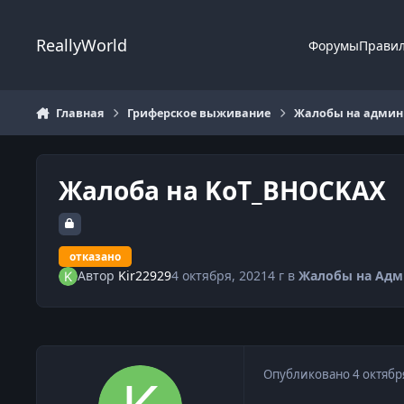
Перейти к содержанию
ReallyWorld
Форумы
Прави
Главная
Гриферское выживание
Жалобы на админи
Жалоба на KoT_BHOCKAX
отказано
Автор
Kir22929
4 октября, 2021
4 г
в
Жалобы на Адм
Опубликовано
4 октябр