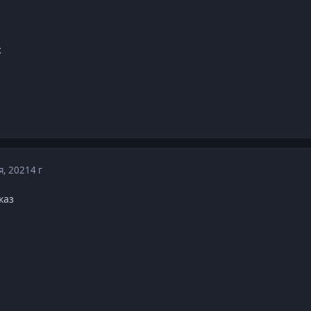
к
я, 2021
4 г
каз