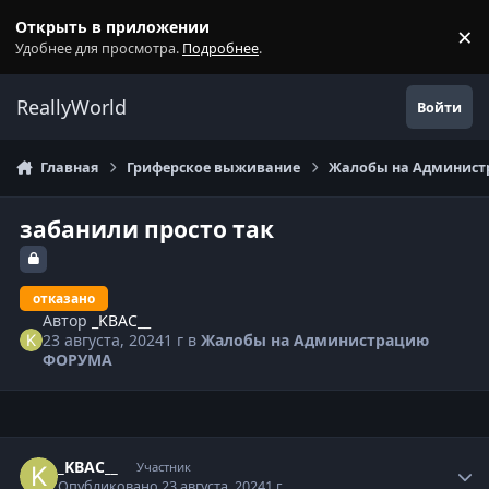
Перейти к содержанию
Открыть в приложении
×
С
Удобнее для просмотра.
Подробнее
.
ReallyWorld
Войти
Главная
Гриферское выживание
Жалобы на Админис
забанили просто так
отказано
Автор
_KBAC__
23 августа, 2024
1 г
в
Жалобы на Администрацию
ФОРУМА
Статистика автора
_KBAC__
Участник
Опубликовано
23 августа, 2024
1 г